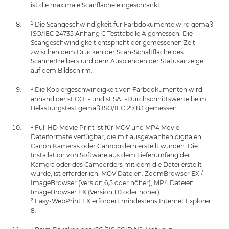
ist die maximale Scanfläche eingeschränkt.
¹ Die Scangeschwindigkeit für Farbdokumente wird gemäß
ISO/IEC 24735 Anhang C Testtabelle A gemessen. Die
Scangeschwindigkeit entspricht der gemessenen Zeit
zwischen dem Drücken der Scan-Schaltfläche des
Scannertreibers und dem Ausblenden der Statusanzeige
auf dem Bildschirm.
¹ Die Kopiergeschwindigkeit von Farbdokumenten wird
anhand der sFCOT- und sESAT-Durchschnittswerte beim
Belastungstest gemäß ISO/IEC 29183 gemessen.
¹ Full HD Movie Print ist für MOV und MP4 Movie-
Dateiformate verfügbar, die mit ausgewählten digitalen
Canon Kameras oder Camcordern erstellt wurden. Die
Installation von Software aus dem Lieferumfang der
Kamera oder des Camcorders mit dem die Datei erstellt
wurde, ist erforderlich. MOV Dateien: ZoomBrowser EX /
ImageBrowser (Version 6,5 oder höher), MP4 Dateien:
ImageBrowser EX (Version 1,0 oder höher).
² Easy-WebPrint EX erfordert mindestens Internet Explorer
8.