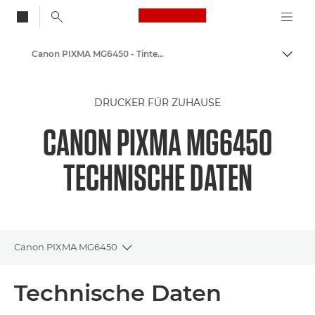
Canon Logo, back to
Canon PIXMA MG6450 - Tintenstrahl-Fotodrucker
Auf B
Canon
DRUCKER FÜR ZUHAUSE
Canon Drucker
CANON PIXMA MG6450
TECHNISCHE DATEN
Canon PIXMA MG6450
Toggle breadcrumbs
Übersicht
Technische Daten