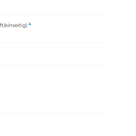
4
t/einseitig)