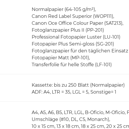
Normalpapier (64-105 g/m²),
Canon Red Label Superior (WOP111),
Canon Oce Office Colour Paper (SAT213),
Fotoglanzpapier Plus II (PP-201)
Professional Fotopapier Luster (LU-101)
Fotopapier Plus Semi-gloss (SG-201)
Fotoglanzpapier für den täglichen Einsatz
Fotopapier Matt (MP-101),
Transferfolie für helle Stoffe (LF-101)
Kassette: bis zu 250 Blatt (Normalpapier)
ADF: A4, LTR = 35, LGL = 5, Sonstige= 1
A4, A5, A6, B5, LTR, LGL, B-Oficio, M-Oficio,
Umschläge (#10, DL, C5, Monarch),
10 x 15 cm, 13 x 18 cm, 18 x 25 cm, 20 x 25 c