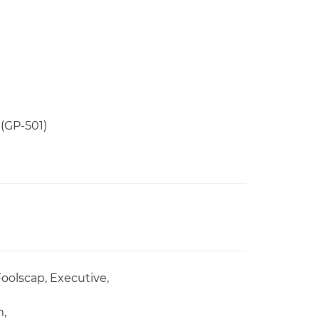
 (GP-501)
 Foolscap, Executive,
m,