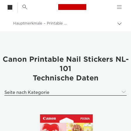
Canon Logo, back t
Hauptmerkmale – Printable Nail Stickers NL-101
Auf
Brot
Canon
umsc
Canon Drucker
Canon Printable Nail Stickers NL-
101
Technische Daten
Seite nach Kategorie