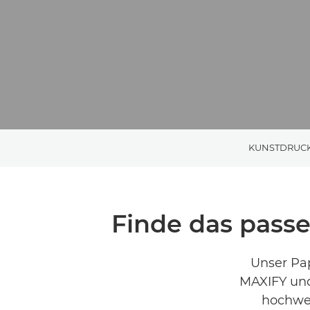
KUNSTDRUC
Finde das pass
Unser Pa
MAXIFY und
hochwer