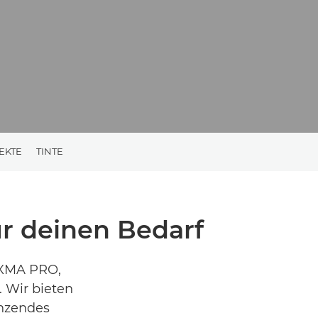
EKTE
TINTE
r deinen Bedarf
IXMA PRO,
 Wir bieten
änzendes