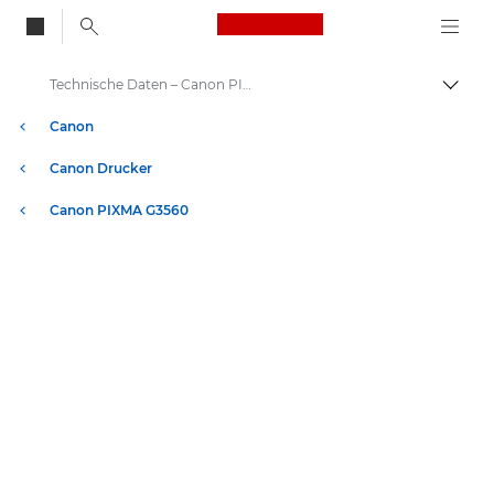
Canon Logo, back to
Technische Daten – Canon PIXMA G3560
Auf B
Canon
Canon Drucker
Canon PIXMA G3560