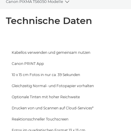
Canon PIXMA TS6050 Modelle
Toggle breadcrumbs
Übersicht
Technische Daten
Technische Daten
Support
Kabellos verwenden und gemeinsam nutzen
TINTE KAUFEN
Canon PRINT App
10 x 15 cm Fotos in nur ca. 39 Sekunden
Gleichzeitig Normal- und Fotopapier vorhalten
Optionale Tinten mit hoher Reichweite
Drucken von und Scannen auf Cloud-Services*
Reaktionsschneller Touchscreen
Fotos im quadratischen Format 13 x 13 cm