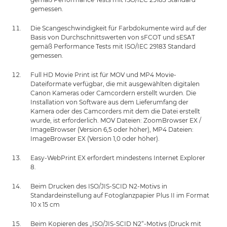
gemessen.
Die Scangeschwindigkeit für Farbdokumente wird auf der
Basis von Durchschnittswerten von sFCOT und sESAT
gemäß Performance Tests mit ISO/IEC 29183 Standard
gemessen.
Full HD Movie Print ist für MOV und MP4 Movie-
Dateiformate verfügbar, die mit ausgewählten digitalen
Canon Kameras oder Camcordern erstellt wurden. Die
Installation von Software aus dem Lieferumfang der
Kamera oder des Camcorders mit dem die Datei erstellt
wurde, ist erforderlich. MOV Dateien: ZoomBrowser EX /
ImageBrowser (Version 6,5 oder höher), MP4 Dateien:
ImageBrowser EX (Version 1,0 oder höher).
Easy-WebPrint EX erfordert mindestens Internet Explorer
8.
Beim Drucken des ISO/JIS-SCID N2-Motivs in
Standardeinstellung auf Fotoglanzpapier Plus II im Format
10 x 15 cm
Beim Kopieren des „ISO/JIS-SCID N2“-Motivs (Druck mit