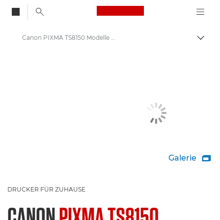
Canon Logo, back to
Canon PIXMA TS8150 Modelle - Drucker
Auf B
Canon
Canon Drucker
Galerie

DRUCKER FÜR ZUHAUSE
CANON
PIXMA TS8150