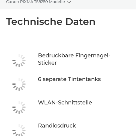
Canon PIXMA TS8250 Modelle
Toggle breadcrumbs
Übersicht
Technische Daten
Technische Daten
Support
Bedruckbare Fingernagel-
Sticker
TINTE KAUFEN
6 separate Tintentanks
WLAN-Schnittstelle
Randlosdruck