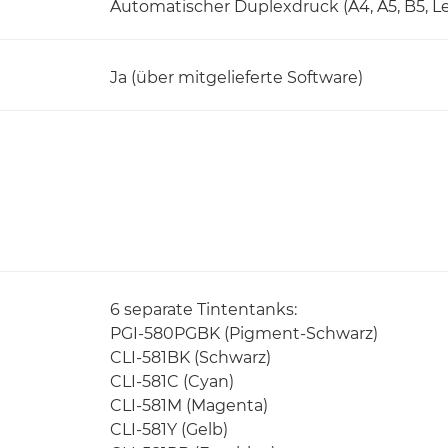
Automatischer Duplexdruck (A4, A5, B5, Le
Ja (über mitgelieferte Software)
6 separate Tintentanks:
PGI-580PGBK (Pigment-Schwarz)
CLI-581BK (Schwarz)
CLI-581C (Cyan)
CLI-581M (Magenta)
CLI-581Y (Gelb)