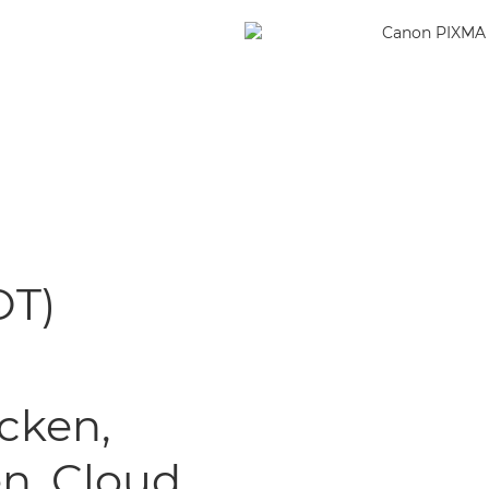
OT)
cken,
n, Cloud