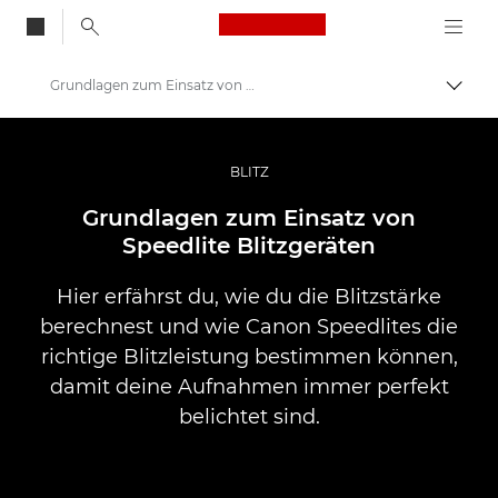
Canon Logo, back to
Grundlagen zum Einsatz von Speedlite Blitzgeräten für Kameras
Auf B
Canon
Pro Foto & Video
BLITZ
Infobank: Die Ressource für Informationen aus der Welt der Fotografie
Grundlagen zum Einsatz von
Speedlite Blitzgeräten
Hier erfährst du, wie du die Blitzstärke
berechnest und wie Canon Speedlites die
richtige Blitzleistung bestimmen können,
damit deine Aufnahmen immer perfekt
belichtet sind.