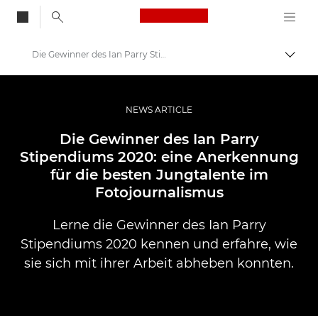
Canon Logo, back to
Die Gewinner des Ian Parry Stipendiums 2020
Auf B
Canon
Pro Foto & Video
NEWS ARTICLE
Das Neuste zu Videos, Drucken und zur Fotografie
Die Gewinner des Ian Parry
Stipendiums 2020: eine Anerkennung
für die besten Jungtalente im
Fotojournalismus
Lerne die Gewinner des Ian Parry
Stipendiums 2020 kennen und erfahre, wie
sie sich mit ihrer Arbeit abheben konnten.