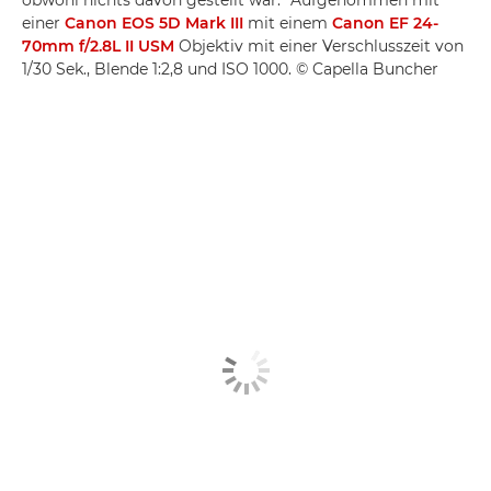
obwohl nichts davon gestellt war.“ Aufgenommen mit
einer
Canon EOS 5D Mark III
mit einem
Canon EF 24-
70mm f/2.8L II USM
Objektiv mit einer Verschlusszeit von
1/30 Sek., Blende 1:2,8 und ISO 1000. © Capella Buncher