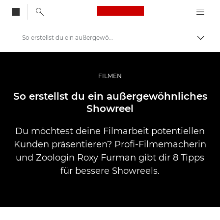
Canon Logo, back to
So erstellst du ein außergewöhnliches Showreel
Auf B
Canon
Pro Foto & Video
FILMEN
Profi-Geschichten: Inspirationen für Foto, Video und Durck
So erstellst du ein außergewöhnliches
Showreel
Du möchtest deine Filmarbeit potentiellen
Kunden präsentieren? Profi-Filmemacherin
und Zoologin Roxy Furman gibt dir 8 Tipps
für bessere Showreels.