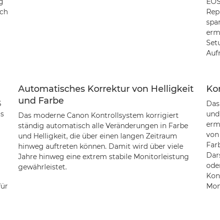
g
EOS
ach
Rep
spa
erm
Setu
Aufn
Automatisches Korrektur von Helligkeit
Ko
und Farbe
S
Das
Ds
und
Das moderne Canon Kontrollsystem korrigiert
erm
ständig automatisch alle Veränderungen in Farbe
von 
und Helligkeit, die über einen langen Zeitraum
Far
hinweg auftreten können. Damit wird über viele
Dar
Jahre hinweg eine extrem stabile Monitorleistung
ode
gewährleistet.
Kont
für
Mon