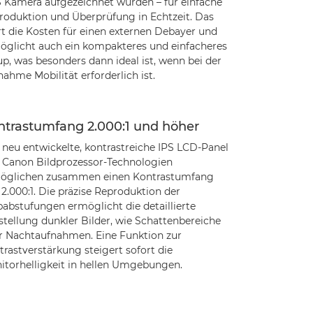
 Kamera aufgezeichnet wurden – für einfache
roduktion und Überprüfung in Echtzeit. Das
rt die Kosten für einen externen Debayer und
öglicht auch ein kompakteres und einfacheres
p, was besonders dann ideal ist, wenn bei der
ahme Mobilität erforderlich ist.
ntrastumfang 2.000:1 und höher
 neu entwickelte, kontrastreiche IPS LCD-Panel
 Canon Bildprozessor-Technologien
öglichen zusammen einen Kontrastumfang
2.000:1. Die präzise Reproduktion der
babstufungen ermöglicht die detaillierte
stellung dunkler Bilder, wie Schattenbereiche
r Nachtaufnahmen. Eine Funktion zur
rastverstärkung steigert sofort die
itorhelligkeit in hellen Umgebungen.