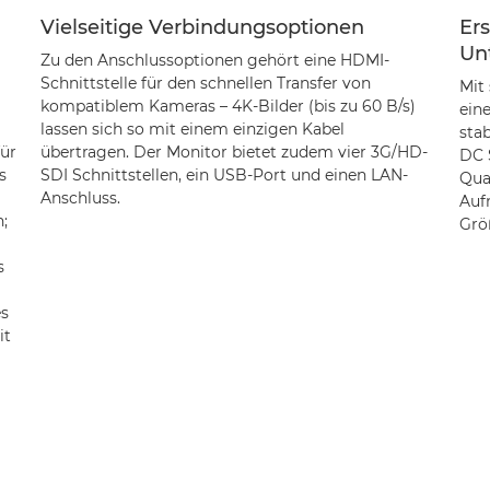
Vielseitige Verbindungsoptionen
Ers
Un
Zu den Anschlussoptionen gehört eine HDMI-
Schnittstelle für den schnellen Transfer von
Mit
kompatiblem Kameras – 4K-Bilder (bis zu 60 B/s)
ein
lassen sich so mit einem einzigen Kabel
sta
für
übertragen. Der Monitor bietet zudem vier 3G/HD-
DC 
s
SDI Schnittstellen, ein USB-Port und einen LAN-
Qua
Anschluss.
Auf
;
Größ
s
es
it