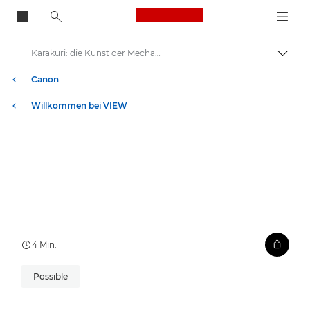
Canon Logo, back to
Karakuri: die Kunst der Mechanik, die allen nutzt
Auf B
Canon
Willkommen bei VIEW
4 Min.
Possible