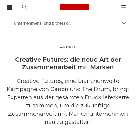
Canon Logo, back to
Unternehmens- und professionelle Artikel
Auf B
Canon
Lösungen & Dienstleistungen
ARTIKEL
Business-Insights - B2B & Branchen-News
Creative Futures: die neue Art der
Zusammenarbeit mit Marken
Creative Futures, eine branchenweite
Kampagne von Canon und The Drum, bringt
Experten aus der gesamten Drucklieferkette
zusammen, um die zukünftige
Zusammenarbeit mit Markenunternehmen
neu zu gestalten.