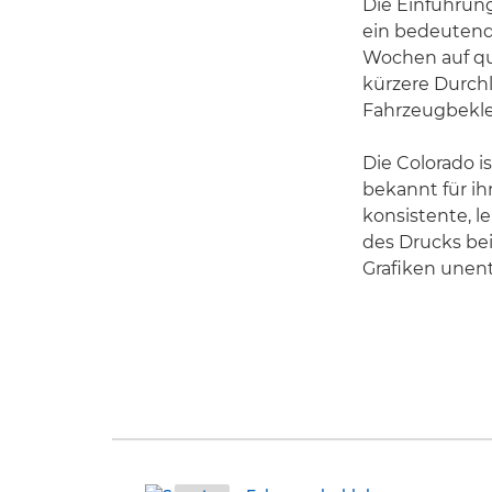
Die Einführung
ein bedeutend
Wochen auf qu
kürzere Durchl
Fahrzeugbekle
Die Colorado 
bekannt für ih
konsistente, 
des Drucks beiz
Grafiken unen