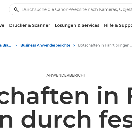
ve
Drucker & Scanner
Lösungen & Services
Hilfe & Supp
Business-Insights - B2B & Branchen-News
Business Anwenderberichte
Botschaften in Fahrt bringen durch fesselnde F
ANWENDERBERICHT
chaften in 
n durch fe