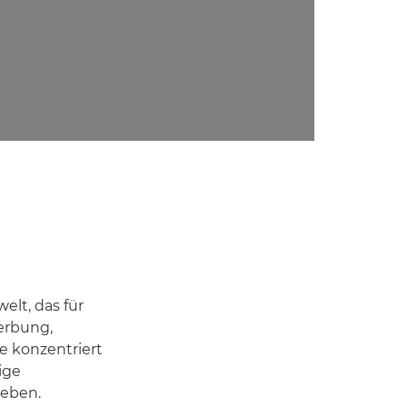
lt, das für
erbung,
 konzentriert
ige
heben.