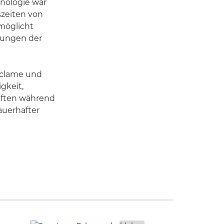
hnologie war
szeiten von
möglicht
erungen der
eclame und
gkeit,
aften während
dauerhafter