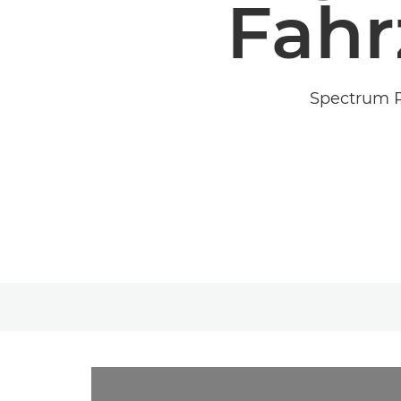
Fah
Spectrum R