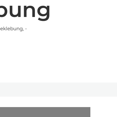
bung
eklebung, -