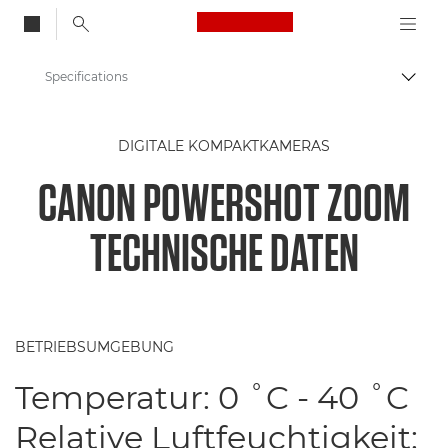
Canon Logo, back to
Specifications
Auf B
Canon
DIGITALE KOMPAKTKAMERAS
Digitale Kompaktkameras
CANON POWERSHOT ZOOM
Canon PowerShot ZOOM
TECHNISCHE DATEN
BETRIEBSUMGEBUNG
Temperatur: 0 ˚C - 40 ˚C
Relative Luftfeuchtigkeit: