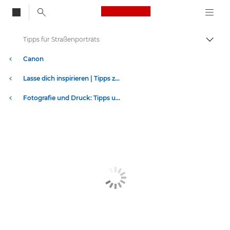
Canon Logo, back to
Tipps für Straßenporträts
Auf B
Canon
Lasse dich inspirieren | Tipps zur Fotografie und zum Drucken sowie Kaufratgeber
Fotografie und Druck: Tipps und Techniken