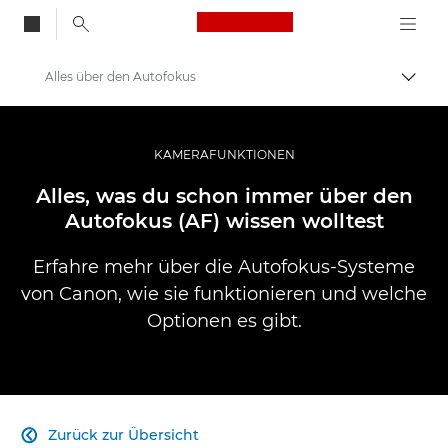
Canon Logo, back to
Alles über den Autofokus
Auf B
Canon
Pro Foto & Video
KAMERAFUNKTIONEN
Infobank: Die Ressource für Informationen aus der Welt der Fotografie
Alles, was du schon immer über den
Autofokus (AF) wissen wolltest
Erfahre mehr über die Autofokus-Systeme
von Canon, wie sie funktionieren und welche
Optionen es gibt.
Zurück zur Übersicht
