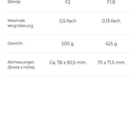
Blende
F2
F1.8
Maximale
0,5-fach
0,13-fach
Vergrößerung
Gewicht
500 g
425 g
Abmessungen
Ca. 78 x 90,5 mm
75 x 71,5 mm
(Breite x Höhe)