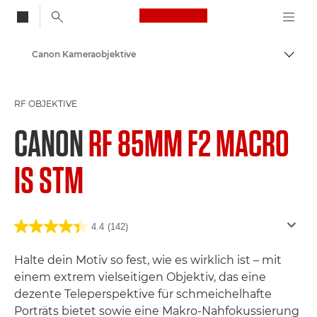
Canon Logo, back to
Canon Kameraobjektive
Auf B
Canon
RF OBJEKTIVE
CANON
RF 85MM F2 MACRO
IS STM
4.4
(142)
Halte dein Motiv so fest, wie es wirklich ist – mit
einem extrem vielseitigen Objektiv, das eine
dezente Teleperspektive für schmeichelhafte
Porträts bietet sowie eine Makro-Nahfokussierung