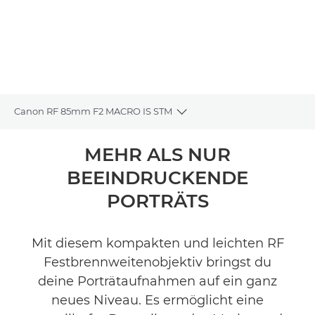
Canon RF 85mm F2 MACRO IS STM
Toggle breadcrumbs
Übersicht
MEHR ALS NUR
BEEINDRUCKENDE
Technische Daten
PORTRÄTS
Galerie
Mit diesem kompakten und leichten RF
Produktbewertungen
Festbrennweitenobjektiv bringst du
deine Porträtaufnahmen auf ein ganz
FINDE EINEN HÄNDLER
neues Niveau. Es ermöglicht eine