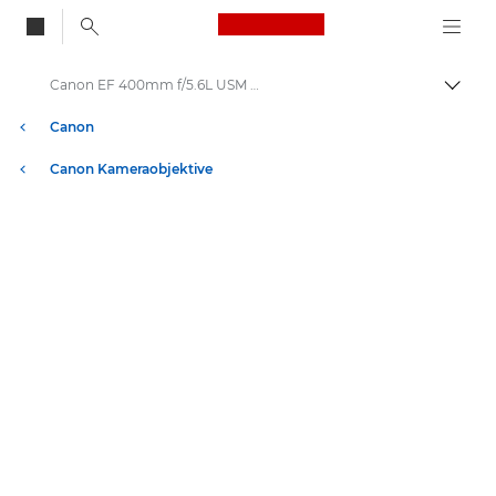
Canon Logo, back to
Canon EF 400mm f/5.6L USM - Objektive – Kamera- & Foto-Objektive
Auf B
Canon
Canon Kameraobjektive