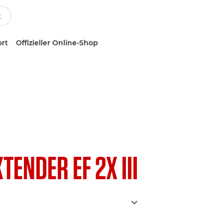
ort
Offizieller Online-Shop
TENDER EF 2X III