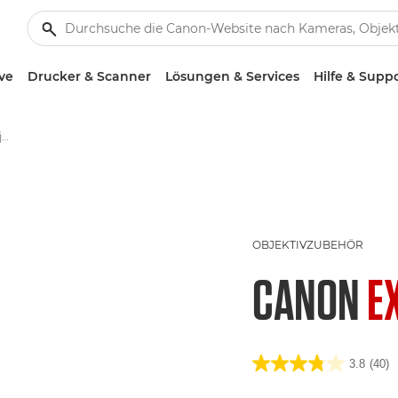
ve
Drucker & Scanner
Lösungen & Services
Hilfe & Supp
Canon Extender EF 2x III - Objektive – Kamera- & Foto-Objektive
OBJEKTIVZUBEHÖR
CANON
EX
3.8
(40)