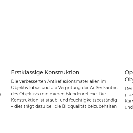
Erstklassige Konstruktion
Op
Ob
Die verbesserten Antireflexionsmaterialien im
Objektivtubus und die Vergütung der Außenkanten
Der 
des Objektivs minimieren Blendenreflexe. Die
öht
prä
Konstruktion ist staub- und feuchtigkeitsbeständig
Kam
– dies trägt dazu bei, die Bildqualität beizubehalten.
und