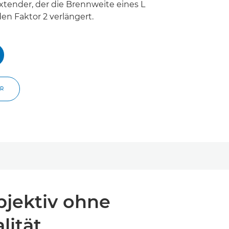
Extender, der die Brennweite eines L
en Faktor 2 verlängert.
ER
bjektiv ohne
lität