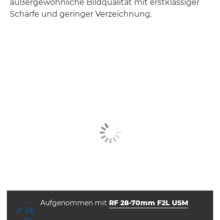
außergewöhnliche Bildqualität mit erstklassiger
Schärfe und geringer Verzeichnung.
Aufgenommen mit
RF 28-70mm F2L USM
Blende
Verschlusszeit
ISO



f/4.0
1/5000
200