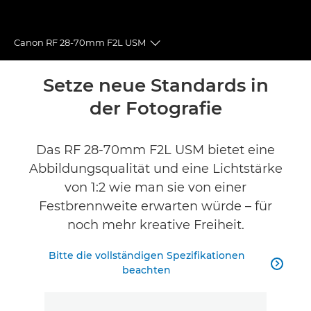
Canon RF 28-70mm F2L USM
Toggle breadcrumbs
Übersicht
Setze neue Standards in
der Fotografie
Technische Daten
Galerie
Das RF 28-70mm F2L USM bietet eine
Abbildungsqualität und eine Lichtstärke
Produktbewertungen
von 1:2 wie man sie von einer
Festbrennweite erwarten würde – für
Support
noch mehr kreative Freiheit.
FINDE EINEN HÄNDLER
Bitte die vollständigen Spezifikationen

beachten