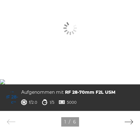
Aufgenommen mit
RF 28-70mm F2L USM
Blende
Verschlusszeit
ISO



f/2.0
1/5
5000
1
/
6