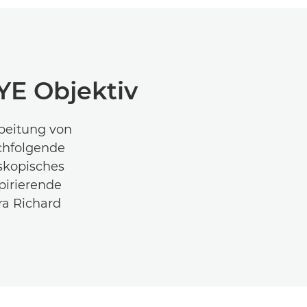
E Objektiv
rbeitung von
achfolgende
skopisches
pirierende
ra Richard