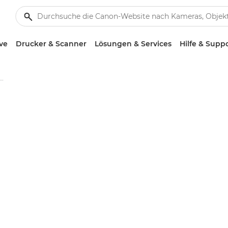
ve
Drucker & Scanner
Lösungen & Services
Hilfe & Supp
 RF 5.2mm F2.8L Dual Fisheye-Objektiv