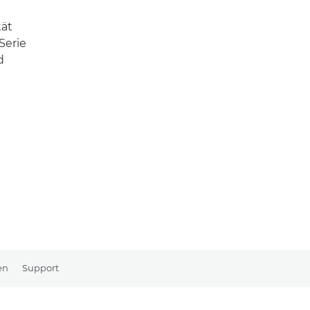
tät
Serie
d
en
Support