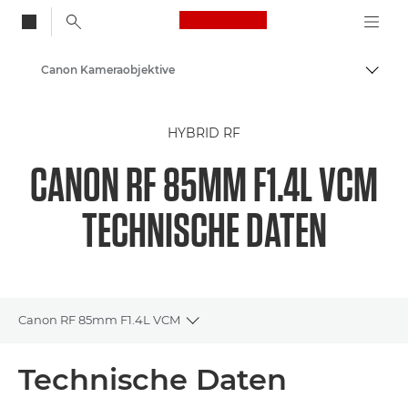
Canon Logo, back to
Canon Kameraobjektive
Auf B
Canon
HYBRID RF
CANON RF 85MM F1.4L VCM
TECHNISCHE DATEN
Canon RF 85mm F1.4L VCM
Toggle breadcrumbs
Übersicht
Technische Daten