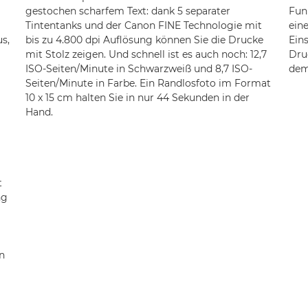
gestochen scharfem Text: dank 5 separater
Fun
Tintentanks und der Canon FINE Technologie mit
ein
s,
bis zu 4.800 dpi Auflösung können Sie die Drucke
Ein
mit Stolz zeigen. Und schnell ist es auch noch: 12,7
Dru
ISO-Seiten/Minute in Schwarzweiß und 8,7 ISO-
dem
Seiten/Minute in Farbe. Ein Randlosfoto im Format
10 x 15 cm halten Sie in nur 44 Sekunden in der
Hand.
t
ng
n