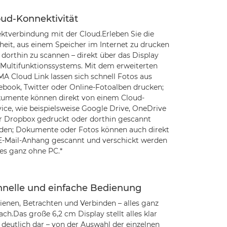
oud-Konnektivität
ektverbindung mit der Cloud.Erleben Sie die
heit, aus einem Speicher im Internet zu drucken
 dorthin zu scannen – direkt über das Display
 Multifunktionssystems. Mit dem erweiterten
MA Cloud Link lassen sich schnell Fotos aus
ebook, Twitter oder Online-Fotoalben drucken;
umente können direkt von einem Cloud-
vice, wie beispielsweise Google Drive, OneDrive
r Dropbox gedruckt oder dorthin gescannt
den; Dokumente oder Fotos können auch direkt
 E-Mail-Anhang gescannt und verschickt werden
les ganz ohne PC.*
hnelle und einfache Bedienung
ienen, Betrachten und Verbinden – alles ganz
ach.Das große 6,2 cm Display stellt alles klar
 deutlich dar – von der Auswahl der einzelnen