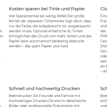
Kosten sparen bei Tinte und Papier
Cl
Viel Sparpotential bei wenig Abfall.Der große
Dir
Vorteil der separaten Tintentanks liegt darin, dass
Frei
nur die Farbe, die aufgebraucht ist, ausgetauscht
und
d-
werden muss. Optional erhältliche XL-Tinten
des
en
ermöglichen den Druck von mehr Seiten und das
PIX
Papier kann automatisch beidseitig bedruckt
Fac
werden – das spart Papier und Geld.
Dok
Ser
.
ode
wer
als
– al
Schnell und hochwertig Drucken
Sc
Beeindrucken Sie Freunde und Familie mit
Bed
hochwertigen Drucken.Ob enorm detailreiche
einf
e
Bilder oder professionelle Dokumente mit
und