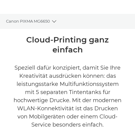
Canon PIXMA MG6650
Toggle breadcrumbs
Übersicht
Cloud-Printing ganz
einfach
Technische Daten
Produktbewertungen
Speziell dafür konzipiert, damit Sie Ihre
Kreativität ausdrücken können: das
Support
leistungsstarke Multifunktionssystem
mit 5 separaten Tintentanks für
TINTE KAUFEN
hochwertige Drucke. Mit der modernen
WLAN-Konnektivität ist das Drucken
von Mobilgeräten oder einem Cloud-
Service besonders einfach.