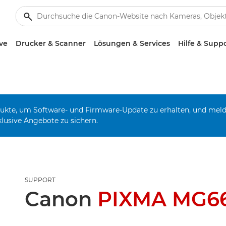
ve
Drucker & Scanner
Lösungen & Services
Hilfe & Supp
odukte, um Software- und Firmware-Update zu erhalten, und mel
klusive Angebote zu sichern.
SUPPORT
Canon
PIXMA MG6