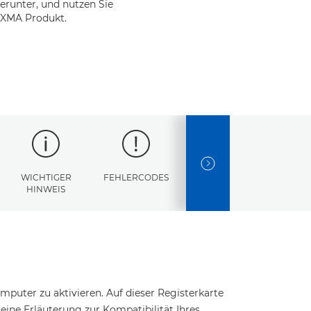
erunter, und nutzen Sie
PIXMA Produkt.
NEXT SLIDE
WICHTIGER
FEHLERCODES
TECHNISCHE
HINWEIS
DATEN
puter zu aktivieren. Auf dieser Registerkarte
t eine Erläuterung zur Kompatibilität Ihres