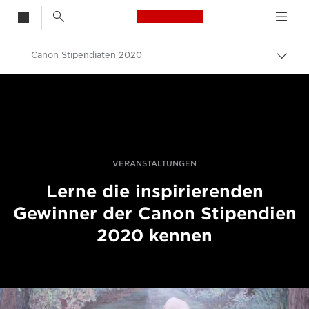
Canon Logo, back t
Canon Stipendiaten 2020
Auf
Brot
Canon
umsc
Pro Foto & Video
Fotografie-Veranstaltungen
Visa pour l'Image 2021
VERANSTALTUNGEN
Lerne die inspirierenden
Gewinner der Canon Stipendien
2020 kennen