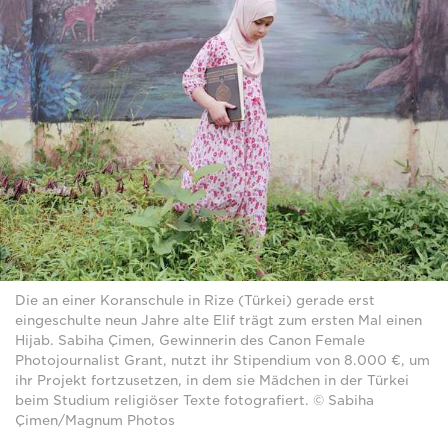
Die an einer Koranschule in Rize (Türkei) gerade erst
eingeschulte neun Jahre alte Elif trägt zum ersten Mal einen
Hijab. Sabiha Çimen, Gewinnerin des Canon Female
Photojournalist Grant, nutzt ihr Stipendium von 8.000 €, um
ihr Projekt fortzusetzen, in dem sie Mädchen in der Türkei
beim Studium religiöser Texte fotografiert. © Sabiha
Çimen/Magnum Photos