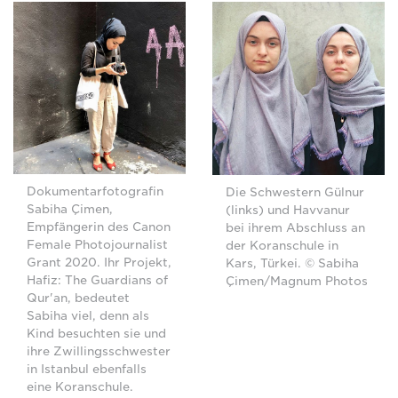
Dokumentarfotografin
Die Schwestern Gülnur
Sabiha Çimen,
(links) und Havvanur
Empfängerin des Canon
bei ihrem Abschluss an
Female Photojournalist
der Koranschule in
Grant 2020. Ihr Projekt,
Kars, Türkei. © Sabiha
Hafiz: The Guardians of
Çimen/Magnum Photos
Qur'an, bedeutet
Sabiha viel, denn als
Kind besuchten sie und
ihre Zwillingsschwester
in Istanbul ebenfalls
eine Koranschule.