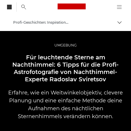
Canon Logo, back to
Profi-Geschichten: Inspirationen für Foto, Video und Durck
Auf B
Canon
Pro Foto & Video
UMGEBUNG
Für leuchtende Sterne am
Nachthimmel: 6 Tipps für die Profi-
Astrofotografie von Nachthimmel-
Experte Radoslav Sviretsov
Erfahre, wie ein Weitwinkelobjektiv, clevere
Planung und eine einfache Methode deine
Aufnahmen des nächtlichen
Sternenhimmels verändern können.