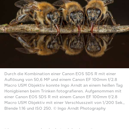
Durch die Kombination einer Canon EOS 5DS R mit einer
Auflösung von 50,6 MP und einem Canon EF 100mm f/2.8
Macro USM Objektiv konnte Ingo Arndt an einem heißen Tag
Honigbienen beim Trinken fotografieren. Aufgenommen mit
einer Canon EOS 5DS R mit einem Canon EF 100mm f/2.8
Macro USM Objektiv mit einer Verschlusszeit von 1/200 Sek.,
Blende 1:16 und ISO 250. © Ingo Arndt Photography