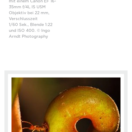
mit einem Canon EF 16-
35mm f/4L IS USM
Objektiv bei 22 mm,
Verschlusszeit
1/60 Sek., Blende 1:22
und ISO 400. © Ingo
Arndt Photography