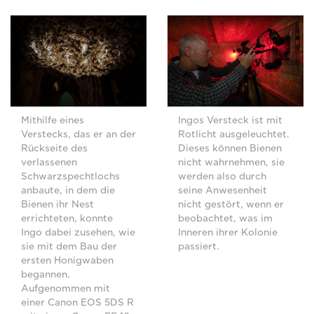
Mithilfe eines
Ingos Versteck ist mit
Verstecks, das er an der
Rotlicht ausgeleuchtet.
Rückseite des
Dieses können Bienen
verlassenen
nicht wahrnehmen, sie
Schwarzspechtlochs
werden also durch
anbaute, in dem die
seine Anwesenheit
Bienen ihr Nest
nicht gestört, wenn er
errichteten, konnte
beobachtet, was im
Ingo dabei zusehen, wie
Inneren ihrer Kolonie
sie mit dem Bau der
passiert.
ersten Honigwaben
begannen.
Aufgenommen mit
einer Canon EOS 5DS R