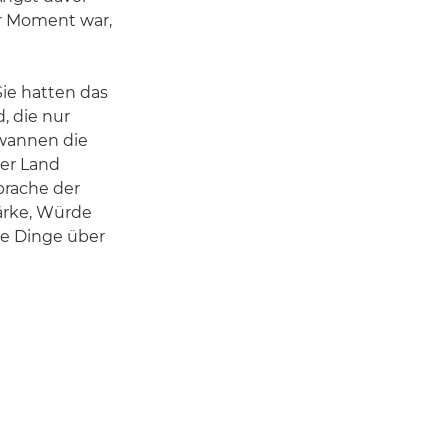
er Moment war,
Sie hatten das
, die nur
ewannen die
ser Land
sprache der
ärke, Würde
se Dinge über