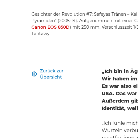
Gesichter der Revolution #7: Safeyas Tränen – Ka
Pyramiden“ (2005-14). Aufgenommen mit einer Ca
Canon EOS 850D
) mit 250 mm, Verschlusszeit 1/5
Tantawy
Zurück zur
„Ich bin in Ä

Übersicht
Wir haben im
Es war also e
USA. Das war
Außerdem gibt
Identität, wei
„Ich fühle mi
Wurzeln verbu
rechtfertigen z