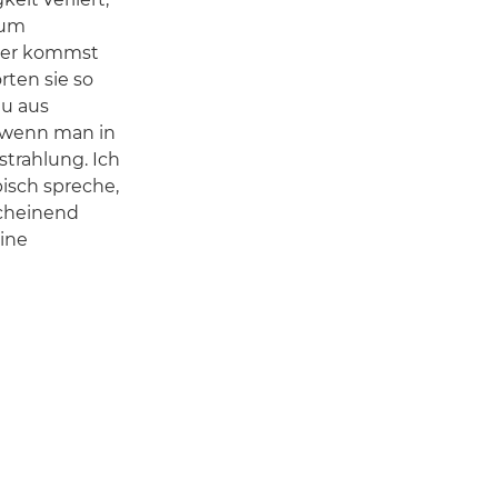
zum
oher kommst
rten sie so
du aus
, wenn man in
strahlung. Ich
bisch spreche,
scheinend
eine