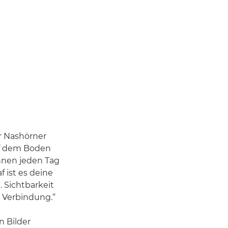
r Nashörner
auf dem Boden
hnen jeden Tag
f ist es deine
. Sichtbarkeit
e Verbindung.“
n Bilder