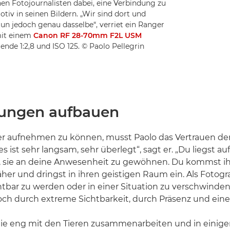
chen Fotojournalisten dabei, eine Verbindung zu
tiv in seinen Bildern. „Wir sind dort und
tun jedoch genau dasselbe“, verriet ein Ranger
it einem
Canon RF 28-70mm F2L USM
ende 1:2,8 und ISO 125. © Paolo Pellegrin
ungen aufbauen
er aufnehmen zu können, musst Paolo das Vertrauen de
es ist sehr langsam, sehr überlegt“, sagt er. „Du liegst 
, sie an deine Anwesenheit zu gewöhnen. Du kommst i
her und dringst in ihren geistigen Raum ein. Als Fotogra
htbar zu werden oder in einer Situation zu verschwinden
doch durch extreme Sichtbarkeit, durch Präsenz und ein
die eng mit den Tieren zusammenarbeiten und in einige