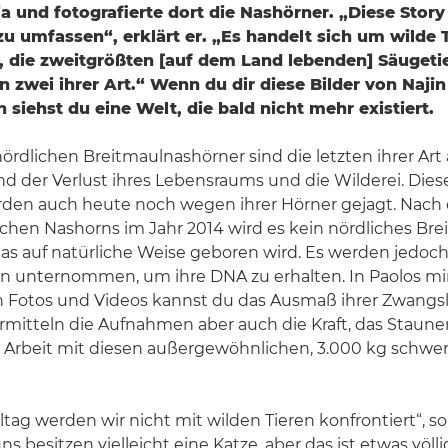
ia und fotografierte dort die Nashörner. „Diese Story
zu umfassen“, erklärt er. „Es handelt sich um wilde T
 die zweitgrößten [auf dem Land lebenden] Säugetie
en zwei ihrer Art.“ Wenn du dir diese Bilder von Naji
 siehst du eine Welt, die bald nicht mehr existiert.
ördlichen Breitmaulnashörner sind die letzten ihrer Art 
nd der Verlust ihres Lebensraums und die Wilderei. Die
rden auch heute noch wegen ihrer Hörner gejagt. Nach
chen Nashorns im Jahr 2014 wird es kein nördliches Br
as auf natürliche Weise geboren wird. Es werden jedoc
 unternommen, um ihre DNA zu erhalten. In Paolos mi
otos und Videos kannst du das Ausmaß ihrer Zwangs
ermitteln die Aufnahmen aber auch die Kraft, das Staun
 Arbeit mit diesen außergewöhnlichen, 3.000 kg schwer
ltag werden wir nicht mit wilden Tieren konfrontiert“, so
 besitzen vielleicht eine Katze, aber das ist etwas völli