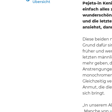
Übersicht
Pejeta-in Ken
einfach alles 
wunderschön,
und die letzt
ansiehst, dann
Diese beiden n
Grund dafür si
früher und we
letzten männli
mehr geben, d
Anstrengungen
monochromen F
Gleichzeitig v
Anmut, die die
sich bringt.
„In unserem Al
„Manche von uns