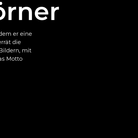
örner
 dem er eine
rrät die
ildern, mit
as Motto