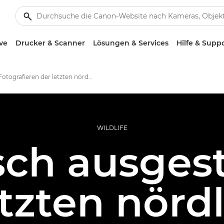
ve
Drucker & Scanner
Lösungen & Services
Hilfe & Supp
Fotografieren der letzten nördlichen Breitmaulnashörner
WILDLIFE
sch ausges
etzten nörd