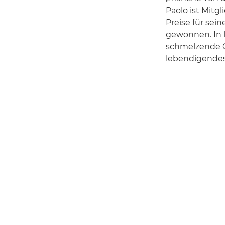
Paolo ist Mitg
Preise für sei
gewonnen. In l
schmelzende G
lebendigendes