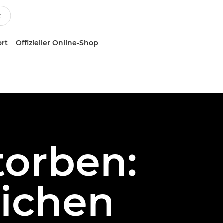
ort
Offizieller Online-Shop
torben:
lichen