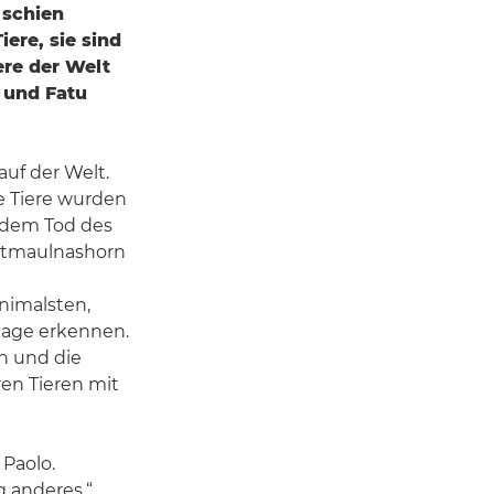
 schien
iere, sie sind
re der Welt
n und Fatu
auf der Welt.
se Tiere wurden
 dem Tod des
eitmaulnashorn
h
nimalsten,
lage erkennen.
en und die
en Tieren mit
 Paolo.
g anderes.“