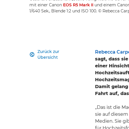
mit einer Canon
EOS R5 Mark II
und einem Cano
1/640 Sek., Blende 1:2 und ISO 100. © Rebecca C
Zurück zur
Rebecca Carp

Übersicht
sagt, dass si
einer Hinsich
Hochzeitsauftr
Hochzeitsmaga
Damit gelang 
Fahrt auf, da
„Das ist die M
sie auf diesem
Medien. Sie gi
für Hochzeits