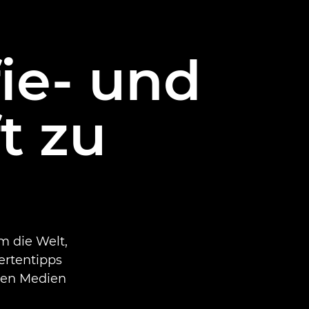
ie- und
t zu
m die Welt,
ertentipps
alen Medien