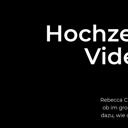
Hochze
Vid
Rebecca Ca
ob im gro
dazu, wie 