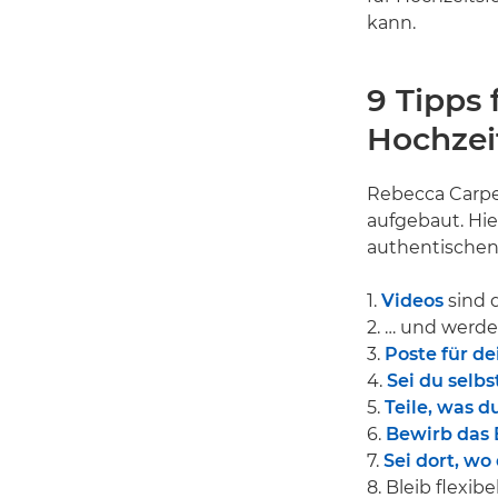
kann.
9 Tipps
Hochzei
Rebecca Carpen
aufgebaut. Hie
authentischen 
1.
Videos
sind 
2. … und werde
3.
Poste für d
4.
Sei du selbs
5.
Teile, was d
6.
Bewirb das 
7.
Sei dort, w
8. Bleib flexib