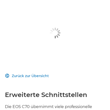
RF BAJONETT
ANPASSBAR
SUPER 35MM SENSOR
AUFNAHMEFORMATE
OBJEKTIV-VIELSEITIGKEIT
BAHNBRECHENDER AUTOFOKUS
Zurück zur Übersicht

UNTERSTÜTZUNGSFUNKTIONEN
PROFESSIONELLE SCHNITTSTELLEN
Erweiterte Schnittstellen
Die EOS C70 übernimmt viele professionelle