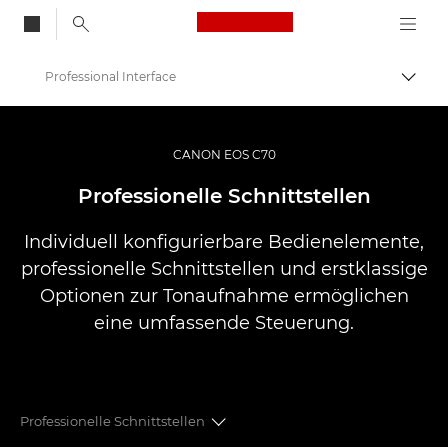
Canon Logo, back to
Professional Interface
Auf B
Canon
Videokameras und Camcorder
CANON EOS C70
EOS C70
Professionelle Schnittstellen
Individuell konfigurierbare Bedienelemente,
professionelle Schnittstellen und erstklassige
Optionen zur Tonaufnahme ermöglichen
eine umfassende Steuerung.
Professionelle Schnittstellen