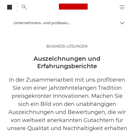
Canon Logo, back to
Unternehmens- und professionelle Artikel
Auf B
Canon
Lösungen & Dienstleistungen
BUSINESS-LÖSUNGEN
Business-Insights - B2B & Branchen-News
Auszeichnungen und
Erfahrungsberichte
In der Zusammenarbeit mit uns profitieren
Sie von einer jahrzehntelangen Tradition
preisgekrönter Innovationen. Machen Sie
sich ein Bild von den unabhängigen
Auszeichnungen und Bewertungen, die wir
von weltweit anerkannten Gutachtern für
unsere Qualität und Nachhaltigkeit erhalten