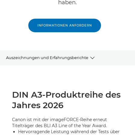
haben.
INFORMATIONEN ANFORDERN
Auszeichnungen und Erfahrungsberichte
ÜBERBLICK
KEYPOINT INTELLIGENCE
DIN A3-Produktreihe des
Jahres 2026
NACHHALTIGKEIT
JETZT KONTAKT AUFNEHMEN
Canon ist mit der imageFORCE-Reihe erneut
Titelträger des BLI A3 Line of the Year Award.
Hervorragende Leistung während der Tests über