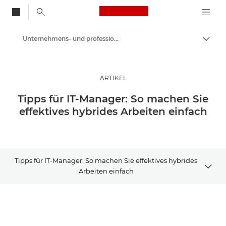
Canon Logo, back to
Unternehmens- und professionelle Artikel
Auf B
Canon
Lösungen & Dienstleistungen
ARTIKEL
Business-Insights - B2B & Branchen-News
Tipps für IT-Manager: So machen Sie
effektives hybrides Arbeiten einfach
Tipps für IT-Manager: So machen Sie effektives hybrides
Arbeiten einfach
Artikel
Verwandte Produkte