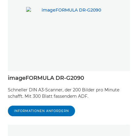
CanoScan LiDE 70

CanoScan 9000F Mark II

CanoScan LiDE 25

CanoScan LiDE 35

CanoScan 4400F

imageFORMULA DR-G2090
CanoScan 5600F

Schneller DIN A3-Scanner, der 200 Bilder pro Minute
CanoScan D1250U2

schafft. Mit 300 Blatt fassendem ADF.
CanoScan LiDE 110

INFORMATIONEN ANFORDERN
CanoScan LiDE 210

CanoScan 9900F
