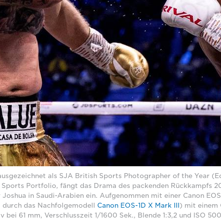
ausgezeichnet als SJA British Sports Photographer of the Year (
 Sports Portfolio, fängt das Drama des packenden Rückkampfs 2
y Joshua in Saudi-Arabien ein. Aufgenommen mit einer Canon EOS-
zt durch das Nachfolgemodell
Canon EOS-1D X Mark III
) mit eine
iv bei 61 mm, Verschlusszeit 1/1600 Sek., Blende 1:3,2 und ISO 50