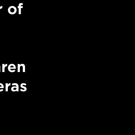
 of
hren
ras