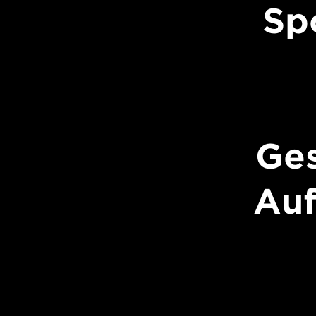
Sp
Ges
Au