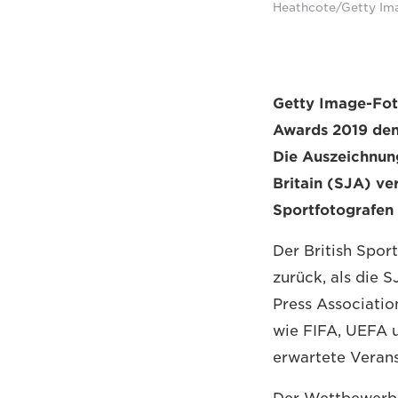
Heathcote/Getty Im
Getty Image-Fo
Awards 2019 den 
Die Auszeichnung
Britain (SJA) ve
Sportfotografen 
Der British Spor
zurück, als die 
Press Associatio
wie FIFA, UEFA u
erwartete Verans