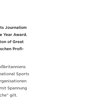
ts Journalism
he Year Award.
ion of Great
ischen Profi-
oßbritanniens
national Sports
rganisationen
e mit Spannung
he“ gilt.