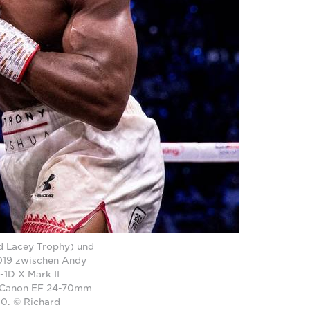
Ed Lacey Trophy) und
019 zwischen Andy
1D X Mark II
m Canon EF 24-70mm
00. © Richard