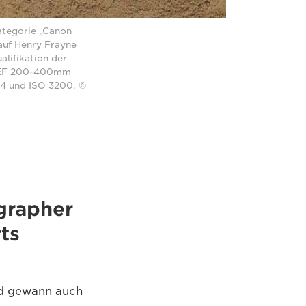
Kategorie „Canon
 auf Henry Frayne
alifikation der
 EF 200-400mm
:4 und ISO 3200. ©
grapher
ts
nd gewann auch