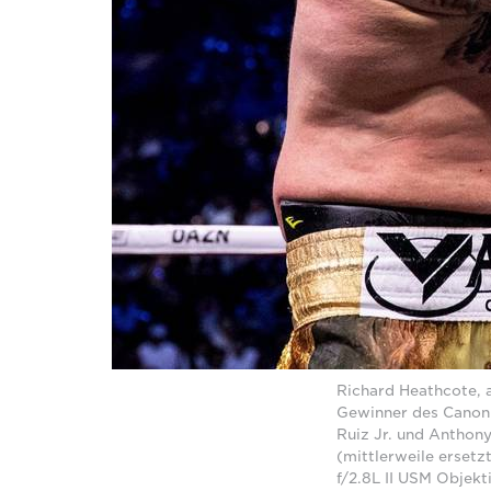
Richard Heathcote, 
Gewinner des Canon
Ruiz Jr. und Anthon
(mittlerweile erset
f/2.8L II USM Objekt