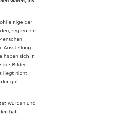
ehen waren, als
ohl einige der
den, regten die
 „Menschen
er Ausstellung
e haben sich in
e der Bilder
s liegt nicht
lder gut
eitet wurden und
den hat.