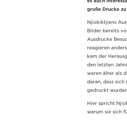
es auch interessa
große Drucke zu
Njiokiktjiens Au
Bilder bereits v
Ausdrucke Besuch
reagieren anders
kam der Herausge
den letzten Jahre
waren älter als d
daran, dass sich
gedruckt wurden
Hier spricht Nji
warum sie sich f