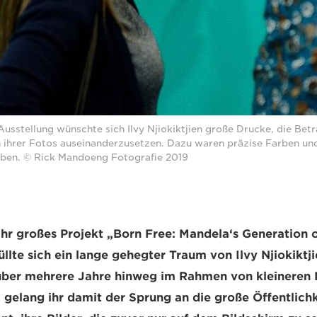
Ausstellung wünschte sich Ilvy Njiokiktjien große Drucke, die Bet
 ihrer Fotos auseinanderzusetzen. Dazu waren präzise Farben und 
ben. © Rick Mandoeng Fotografie 2019
ihr großes Projekt „Born Free: Mandela‘s Generation 
füllte sich ein lange gehegter Traum von Ilvy Njiokikt
 über mehrere Jahre hinweg im Rahmen von kleineren 
, gelang ihr damit der Sprung an die große Öffentlichk