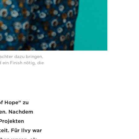
rachter dazu bringen,
ein Finish nötig, die
of Hope“ zu
jien. Nachdem
Projekten
eit. Für Ilvy war