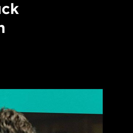
uck
n