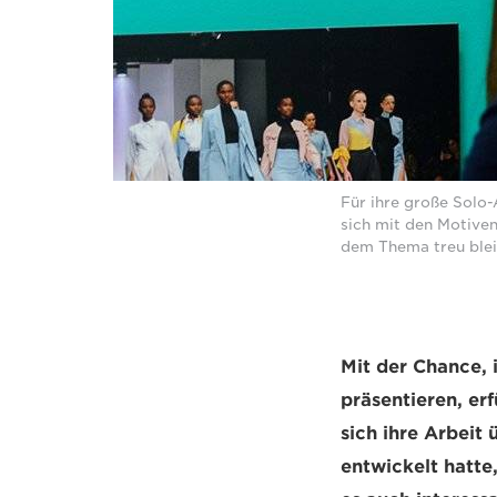
Für ihre große Solo-
sich mit den Motiven
dem Thema treu blei
Mit der Chance, 
präsentieren, er
sich ihre Arbeit
entwickelt hatte