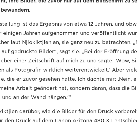
nt, ihre Bilder, die zuvor nur auf dem Bildschirm zu s
 bewundern.
sstellung ist das Ergebnis von etwa 12 Jahren, und obw
or einigen Jahren aufgenommen und veröffentlicht wur
er laut Njiokiktjien an, sie ganz neu zu betrachten.
 auf gedruckte Bilder“, sagt sie. „Bei der Eröffnung d
ber einer Zeitschrift auf mich zu und sagte: ‚Wow, Si
n als Fotografin wirklich weiterentwickelt.‘ Aber viel
ie, die er zuvor gesehen hatte. Ich dachte mir: ‚Nein, e
 meine Arbeit geändert hat, sondern daran, dass die Bi
 und an der Wand hängen.‘“
okiktjien darüber, wie die Bilder für den Druck vorber
ür den Druck auf dem Canon Arizona 480 XT entschie