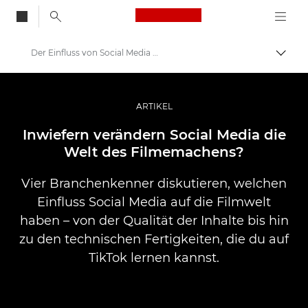
Canon Logo, back to
Der Einfluss von Social Media auf das Filmemachen
Auf B
Canon
Pro Foto & Video
ARTIKEL
Profi-Geschichten: Inspirationen für Foto, Video und Durck
Inwiefern verändern Social Media die
Welt des Filmemachens?
Vier Branchenkenner diskutieren, welchen
Einfluss Social Media auf die Filmwelt
haben – von der Qualität der Inhalte bis hin
zu den technischen Fertigkeiten, die du auf
TikTok lernen kannst.