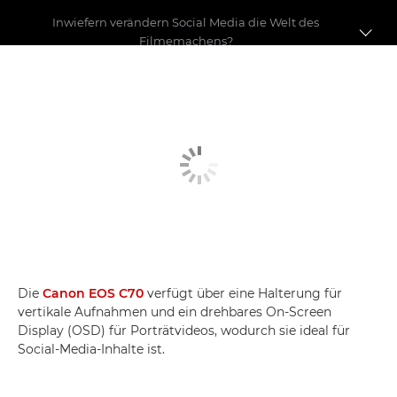
Inwiefern verändern Social Media die Welt des
Filmemachens?
Grenzen verschieben
Wie man sich einen Namen macht
Social-Media-Debatte
Die
Canon EOS C70
verfügt über eine Halterung für
vertikale Aufnahmen und ein drehbares On-Screen
Display (OSD) für Porträtvideos, wodurch sie ideal für
Social-Media-Inhalte ist.