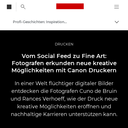
Canon Logo, back to
Profi-Geschichten: Inspirationen für Foto, Video und Durck
Auf B
Canon
Pro Foto & Video
DRUCKEN
Vom Social Feed zu Fine Art:
Fotografen erkunden neue kreative
Möglichkeiten mit Canon Druckern
In einer Welt flüchtiger digitaler Bilder
entdecken die Fotografen Cuno de Bruin
und Rances Verhoeff, wie der Druck neue
kreative Möglichkeiten eröffnen und
nachhaltige Karrieren unterstützen kann.