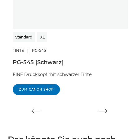
Standard
XL
Sta
TINTE
|
PG-545
TINT
PG-545 [Schwarz]
CL-
FINE Druckkopf mit schwarzer Tinte
FIN
ZUM CANON SHOP
Z