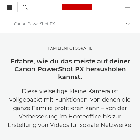
Canon Logo, back to
Canon PowerShot PX
Auf B
Canon
Lasse dich inspirieren | Tipps zur Fotografie und zum Drucken sowie Kaufratgeber
FAMILIENFOTOGRAFIE
Fotografie und Druck: Tipps und Techniken
Erfahre, wie du das meiste auf deiner
Canon PowerShot PX herausholen
kannst.
Diese vielseitige kleine Kamera ist
vollgepackt mit Funktionen, von denen die
ganze Familie profitieren kann – von der
Verbesserung im Homeoffice bis zur
Erstellung von Videos für soziale Netzwerke.