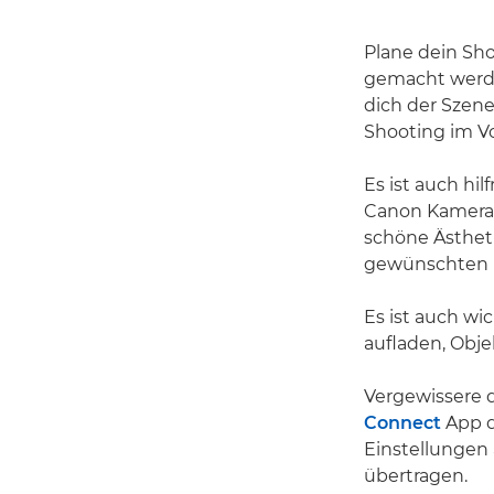
Plane dein Sh
gemacht werde
dich der Szene 
Shooting im Vo
Es ist auch hil
Canon Kamera
schöne Ästheti
gewünschten L
Es ist auch wi
aufladen, Obje
Vergewissere 
Connect
App d
Einstellungen 
übertragen.