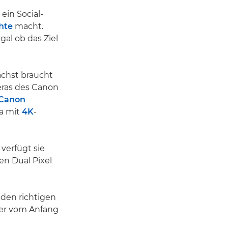
ein Social-
hte
macht.
al ob das Ziel
ächst braucht
eras des Canon
Canon
ra mit
4K
-
verfügt sie
n Dual Pixel
 den richtigen
iner vom Anfang