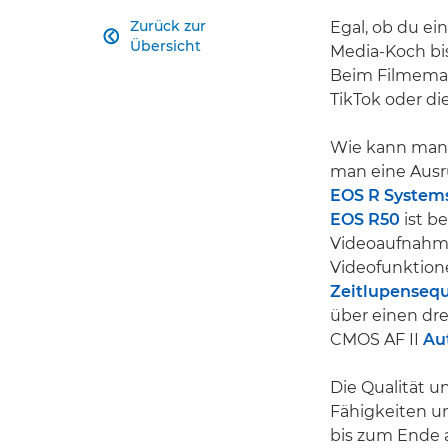
Zurück zur
Egal, ob du ei

Übersicht
Media-Koch bis
Beim Filmemach
TikTok oder di
Wie kann man 
man eine Ausrü
EOS R System
EOS R50
ist b
Videoaufnahme
Videofunktione
Zeitlupenseq
über einen dr
CMOS AF II
Au
Die Qualität u
Fähigkeiten un
bis zum Ende 