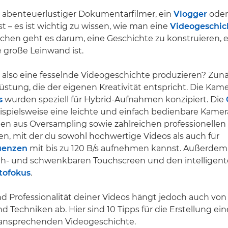
n abenteuerlustiger Dokumentarfilmer, ein
Vlogger
oder 
t – es ist wichtig zu wissen, wie man eine
Videogeschic
en geht es darum, eine Geschichte zu konstruieren, eg
e große Leinwand ist.
also eine fesselnde Videogeschichte produzieren? Zun
stung, die der eigenen Kreativität entspricht. Die Kam
s
wurden speziell für Hybrid-Aufnahmen konzipiert. Die
eispielsweise eine leichte und einfach bedienbare Kame
n aus Oversampling sowie zahlreichen professionellen
n, mit der du sowohl hochwertige Videos als auch für
uenzen
mit bis zu 120 B/s aufnehmen kannst. Außerdem 
eh- und schwenkbaren Touchscreen und den intelligente
tofokus
.
nd Professionalität deiner Videos hängt jedoch auch von
d Techniken ab. Hier sind 10 Tipps für die Erstellung e
ansprechenden Videogeschichte.