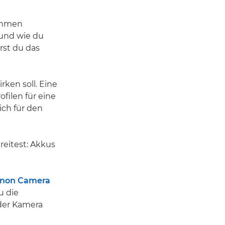
nahmen
 und wie du
erst du das
rken soll. Eine
filen für eine
ich für den
reitest: Akkus
non Camera
u die
 der Kamera