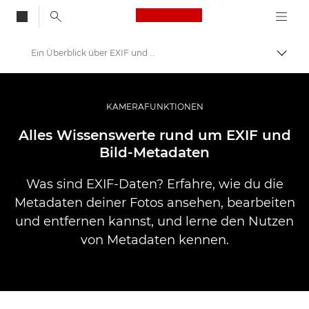
Canon Logo, back to
Ein Überblick über EXIF und Metadaten
Auf B
Canon
Pro Foto & Video
KAMERAFUNKTIONEN
Infobank: Die Ressource für Informationen aus der Welt der Fotografie
Alles Wissenswerte rund um EXIF und
Bild-Metadaten
Was sind EXIF-Daten? Erfahre, wie du die
Metadaten deiner Fotos ansehen, bearbeiten
und entfernen kannst, und lerne den Nutzen
von Metadaten kennen.