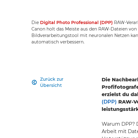
Die
Digital Photo Professional (DPP)
RAW-Verarb
Canon holt das Meiste aus den RAW-Dateien von 
Bildverarbeitungstool mit neuronalen Netzen kan
automatisch verbessern.
Zurück zur
Die Nachbearb

Übersicht
Profifotograf
erzielst du d
(DPP)
RAW-Ver
leistungsstärk
Warum DPP? DP
Arbeit mit Da