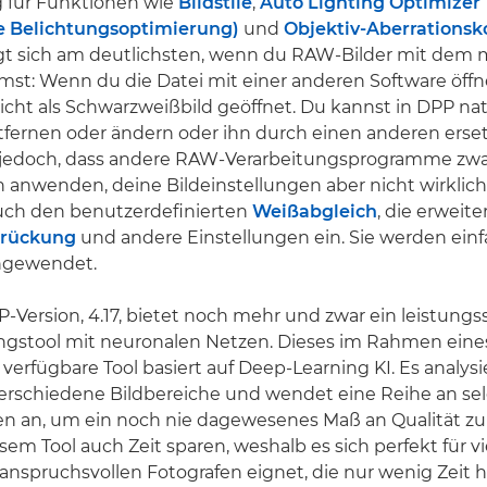
 für Funktionen wie
Bildstile
,
Auto Lighting Optimizer
e Belichtungsoptimierung)
und
Objektiv-Aberrationsk
eigt sich am deutlichsten, wenn du RAW-Bilder mit de
mmst: Wenn du die Datei mit einer anderen Software öffnes
icht als Schwarzweißbild geöffnet. Du kannst in DPP nat
ntfernen oder ändern oder ihn durch einen anderen erse
t jedoch, dass andere RAW-Verarbeitungsprogramme zwa
anwenden, deine Bildeinstellungen aber nicht wirklich
auch den benutzerdefinierten
Weißabgleich
, die erweite
drückung
und andere Einstellungen ein. Sie werden einf
ngewendet.
-Version, 4.17, bietet noch mehr und zwar ein leistungs
ungstool mit neuronalen Netzen. Dieses im Rahmen eine
rfügbare Tool basiert auf Deep-Learning KI. Es analysi
erschiedene Bildbereiche und wendet eine Reihe an sel
n an, um ein noch nie dagewesenes Maß an Qualität zu 
sem Tool auch Zeit sparen, weshalb es sich perfekt für v
e anspruchsvollen Fotografen eignet, die nur wenig Zeit 