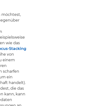
n möchtest,
 gegenüber
n
eispielsweise
nen wie das
ocus-Stacking
eihe von
zu einem
eren
m scharfen
 um ein
aft handelt).
est, die das
en kann, kann
edaten
assungen an