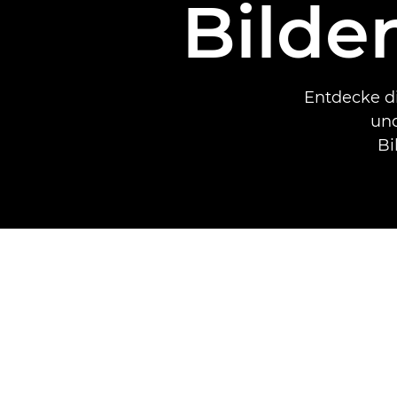
Bilde
Entdecke di
und
Bi