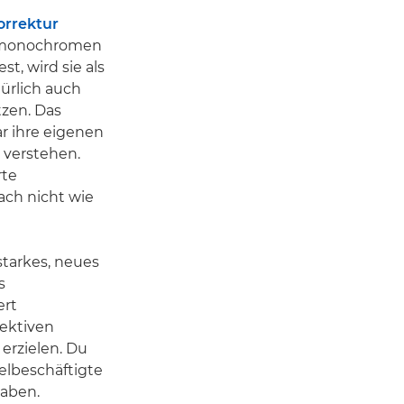
orrektur
m monochromen
t, wird sie als
ürlich auch
tzen. Das
r ihre eigenen
 verstehen.
rte
ach nicht wie
starkes, neues
s
ert
ektiven
erzielen. Du
ielbeschäftigte
haben.