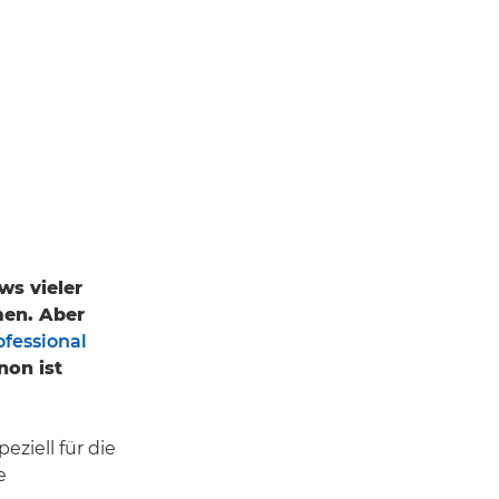
ws vieler
men. Aber
ofessional
on ist
ziell für die
e