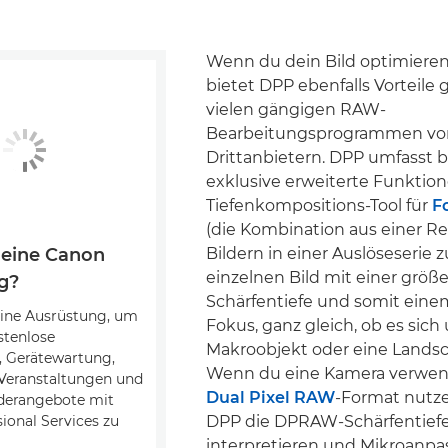
Wenn du dein Bild optimiere
bietet DPP ebenfalls Vorteile
vielen gängigen RAW-
Bearbeitungsprogrammen vo
Drittanbietern. DPP umfasst b
exklusive erweiterte Funktio
Tiefenkompositions-Tool für
F
(die Kombination aus einer R
Bildern in einer Auslöseserie 
 eine Canon
einzelnen Bild mit einer größ
g?
Schärfentiefe und somit eine
eine Ausrüstung, um
Fokus, ganz gleich, ob es sich
stenlose
Makroobjekt oder eine Landsch
, Gerätewartung,
Wenn du eine Kamera verwend
 Veranstaltungen und
Dual Pixel RAW
-Format nutz
nderangebote mit
DPP die DPRAW-Schärfentief
ional Services zu
interpretieren und Mikroanp