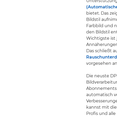
Unterstützung
(Automatisch
bietet. Das z
Bildstil aufni
Farbbild und n
den Bildstil e
Wichtigste is
Annäherungen 
Das schließt 
Rauschunter
vorgesehen a
Die neuste DPP
Bildverarbeit
Abonnements ve
automatisch v
Verbesserunge
kannst mit die
Profis und all