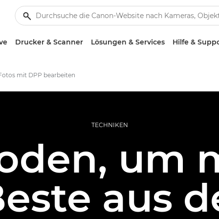
ve
Drucker & Scanner
Lösungen & Services
Hilfe & Supp
Fotos mit DPP bearbeiten
TECHNIKEN
oden, um 
Beste aus d