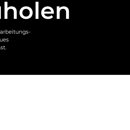
uholen
rarbeitungs-
eues
st.