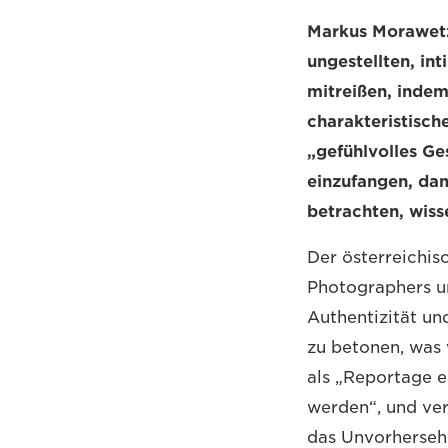
Markus Morawetz 
ungestellten, in
mitreißen, indem
charakteristisch
„gefühlvolles Ge
einzufangen, dam
betrachten, wiss
Der österreichis
Photographers un
Authentizität u
zu betonen, was 
als „Reportage 
werden“, und ver
das Unvorhersehb