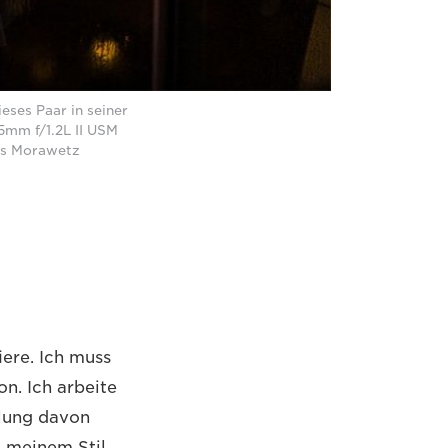
eses Paar in seiner
mm f/1.2L II USM
kus Morawetz
iere. Ich muss
n. Ich arbeite
llung davon
t meinem Stil