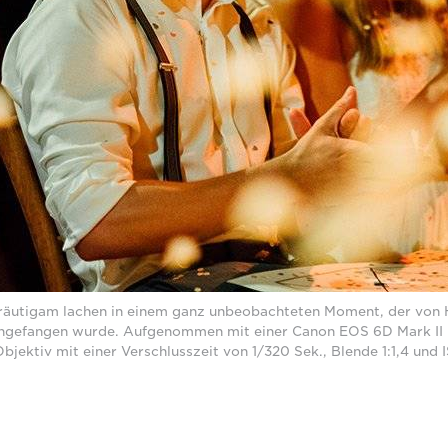
Bräutigam lachen in einem ganz unbeobachteten Moment, der von 
ngefangen wurde. Aufgenommen mit einer Canon EOS 6D Mark II
bjektiv mit einer Verschlusszeit von 1/320 Sek., Blende 1:1,4 un