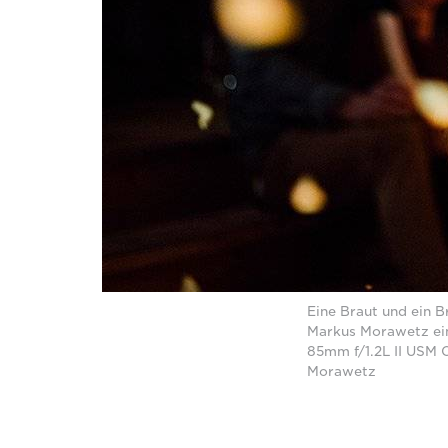
Eine Braut und ein 
Markus Morawetz ei
85mm f/1.2L II USM O
Morawetz