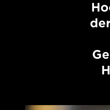
Ho
de
Ge
H