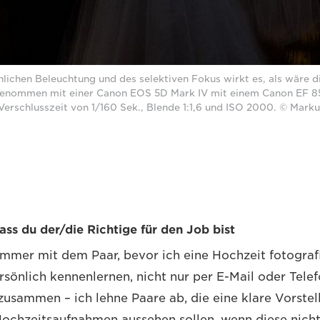
ichen Beleuchtung und des selektiven Fokus wirkt es, als wäre di
genommen mit einer Canon EOS 5D Mark IV mit einem Canon EF 85
 Verschlusszeit von 1/160 Sek., Blende 1:1,6 und ISO 2000. © Mar
 dass du der/die Richtige für den Job bist
 immer mit dem Paar, bevor ich eine Hochzeit fotograf
sönlich kennenlernen, nicht nur per E-Mail oder Telefo
zusammen – ich lehne Paare ab, die eine klare Vorste
Hochzeitsaufnahmen aussehen sollen, wenn diese nich