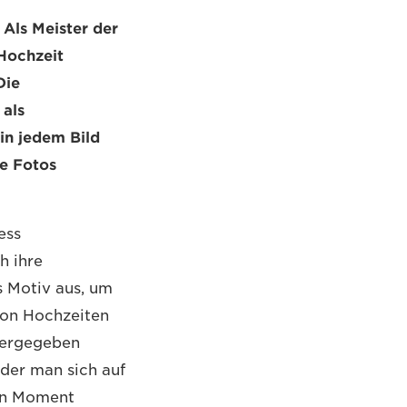
Als Meister der
 Hochzeit
Die
 als
 in jedem Bild
re Fotos
ess
h ihre
 Motiv aus, um
 von Hochzeiten
dergegeben
 der man sich auf
den Moment