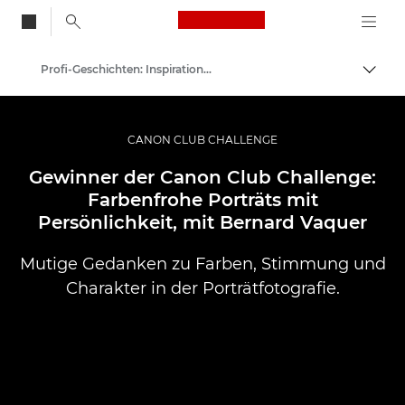
Canon Logo, back to
Profi-Geschichten: Inspirationen für Foto, Video und Durck
Auf B
Canon
Pro Foto & Video
CANON CLUB CHALLENGE
Gewinner der Canon Club Challenge:
Farbenfrohe Porträts mit
Persönlichkeit, mit Bernard Vaquer
Mutige Gedanken zu Farben, Stimmung und
Charakter in der Porträtfotografie.