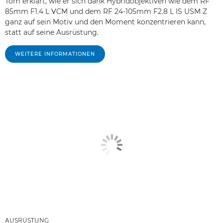
Tom erklärt, wie er sich dank Hybridobjektiven wie dem RF
85mm F1.4 L VCM und dem RF 24-105mm F2.8 L IS USM Z
ganz auf sein Motiv und den Moment konzentrieren kann,
statt auf seine Ausrüstung.
WEITERE INFORMATIONEN
AUSRÜSTUNG