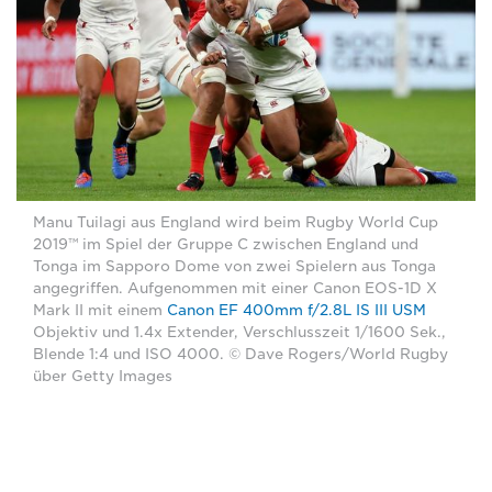
Manu Tuilagi aus England wird beim Rugby World Cup
2019™ im Spiel der Gruppe C zwischen England und
Tonga im Sapporo Dome von zwei Spielern aus Tonga
angegriffen. Aufgenommen mit einer Canon EOS-1D X
Mark II mit einem
Canon EF 400mm f/2.8L IS III USM
Objektiv und 1.4x Extender, Verschlusszeit 1/1600 Sek.,
Blende 1:4 und ISO 4000. © Dave Rogers/World Rugby
über Getty Images