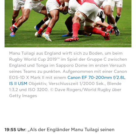
Manu Tuilagi aus England wirft sich zu Boden, um beim
Rugby World Cup 2019™ im Spiel der Gruppe C zwischen
England und Tonga im Sapporo Dome im ersten Versuch
seines Teams zu punkten. Aufgenommen mit einer Canon
EOS-1D X Mark II mit einem
Canon EF 70-200mm f/2.8L
IS II USM
Objektiv, Verschlusszeit 1/2000 Sek., Blende
1:3,2 und ISO 3200. © Dave Rogers/World Rugby über
Getty Images
19:55 Uhr
: „Als der Engländer Manu Tuilagi seinen