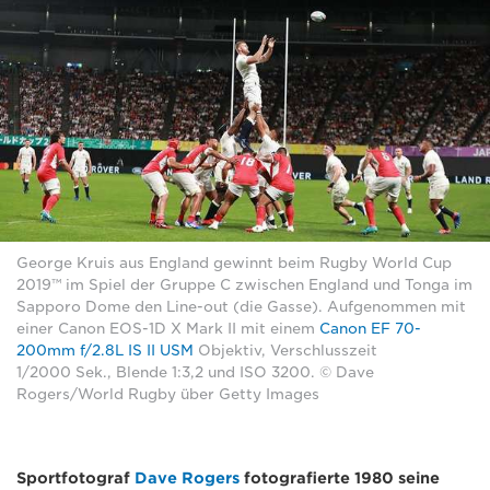
George Kruis aus England gewinnt beim Rugby World Cup
2019™ im Spiel der Gruppe C zwischen England und Tonga im
Sapporo Dome den Line-out (die Gasse). Aufgenommen mit
einer Canon EOS-1D X Mark II mit einem
Canon EF 70-
200mm f/2.8L IS II USM
Objektiv, Verschlusszeit
1/2000 Sek., Blende 1:3,2 und ISO 3200. © Dave
Rogers/World Rugby über Getty Images
Sportfotograf
Dave Rogers
fotografierte 1980 seine